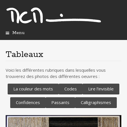
Menu
Aller
au
contenu
Tableaux
principal
Voici les différentes rubriques dans lesquelles vous
trouverez des photos des différentes oeuvres :
La couleur des mots
Codes
Lire l’invisible
Confidences
Passants
Calligraphismes